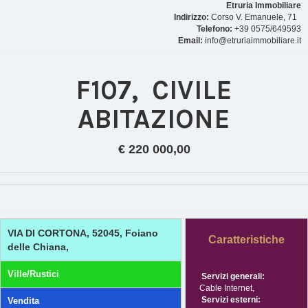
Etruria Immobiliare
Indirizzo:
Corso V. Emanuele, 71
Telefono:
+39 0575/649593
Email:
info@etruriaimmobiliare.it
F107, CIVILE
ABITAZIONE
€ 220 000,00
VIA DI CORTONA, 52045, Foiano
Caratteristiche
delle Chiana,
Ville/Rustici
Servizi generali:
Cable Internet,
Servizi esterni:
Vendita