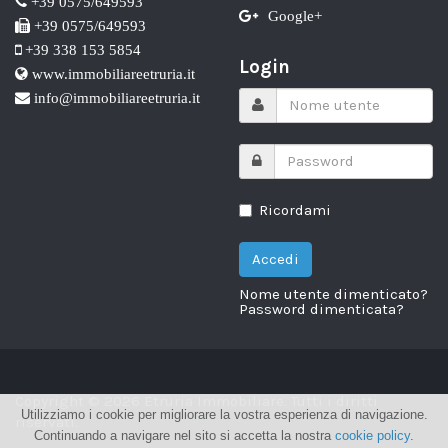
+39 0575/649593
Google+
+39 0575/649593
+39 338 153 5854
Login
www.immobiliareetruria.it
info@immobiliareetruria.it
Ricordami
Nome utente dimenticato?
Password dimenticata?
Copyright © 2026 Etruria Immobiliare. Tutti i diritti
Utilizziamo i cookie per migliorare la vostra esperienza di navigazione.
riservati.
Continuando a navigare nel sito si accetta la nostra
cookie policy
.