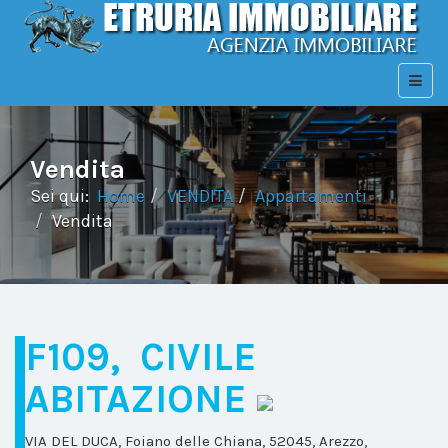
Vendita
Sei qui:
Home
VENDITA
Appartamenti
Vendita
F109, CIVILE
ABITAZIONE
VIA DEL DUCA, Foiano delle Chiana, 52045, Arezzo,